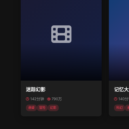
迷踪幻影
记忆大
142分钟
790万
140
悬疑
冒险
幻影
科幻