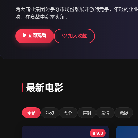
9.2
42集 | 更新至35集
730万
两大商业集团为争夺市场份额展开激烈竞争，年轻的企
脑，在商战中崭露头角。
古镇发生离奇命案，老刑警与年轻助手深入调查，揭开
立即观看
立即观看
立即观看
加入收藏
加入收藏
加入收藏
最新电影
全部
科幻
动作
喜剧
爱情
悬疑
9.3