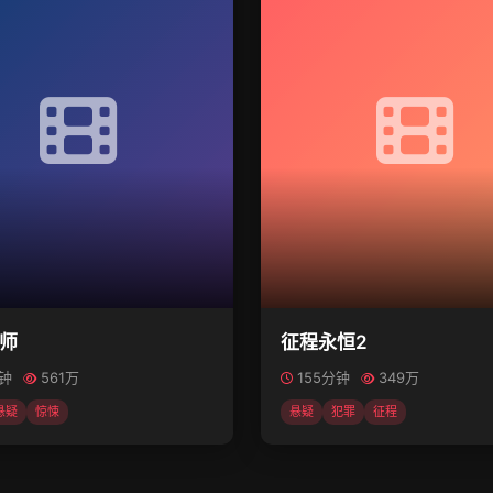
师
征程永恒2
分钟
561万
155分钟
349万
悬疑
惊悚
悬疑
犯罪
征程