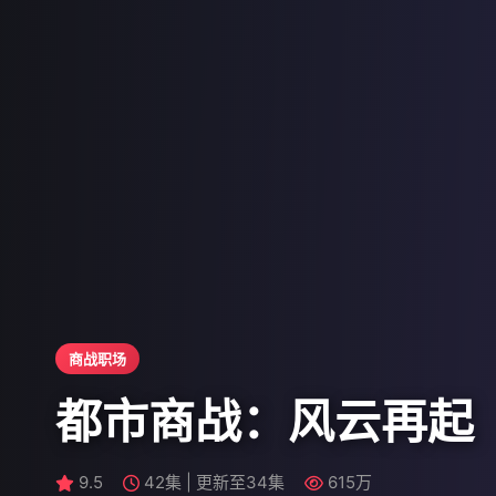
商战职场
悬疑刑侦
都市商战：风云再起
悬疑探案：古镇迷案
9.2
9.5
117分钟
42集 | 更新至34集
790万
615万